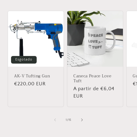
Esgotado
AK-V Tufting Gun
Caneca Peace Love
Gu
Tuft
Preço
€220,00 EUR
P
€
Preço
A partir de €6,04
normal
n
normal
EUR
de
1
/
15