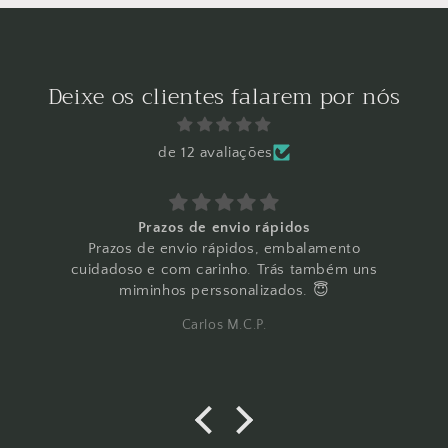
Deixe os clientes falarem por nós
de 12 avaliações
Prazos de envio rápidos
Prazos de envio rápidos, embalamento
B
cuidadoso e com carinho. Trás também uns
miminhos perssonalizados. 😇
c
Carlos M.C.P.